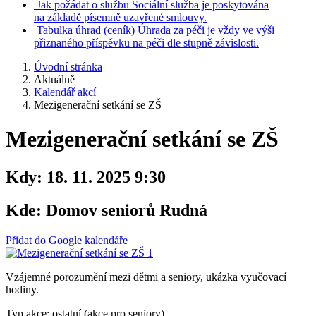
Jak požádat o službu
Sociální služba je poskytována
na základě písemně uzavřené smlouvy.
Tabulka úhrad
(ceník)
Úhrada za péči je vždy ve výši
přiznaného příspěvku na péči dle stupně závislosti.
Úvodní stránka
Aktuálně
Kalendář akcí
Mezigenerační setkání se ZŠ
Mezigenerační setkání se ZŠ
Kdy:
18. 11. 2025 9:30
Kde:
Domov seniorů Rudná
Přidat do Google kalendáře
Vzájemné porozumění mezi dětmi a seniory, ukázka vyučovací
hodiny.
Typ akce: ostatní (akce pro seniory)