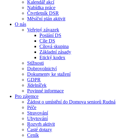
Kalendář akcí
Nabídka práce
Čtvrtletník DSR
Měsíční plán aktivit
O nás
Veřejný závazek
Poslání DS
Cíle DS
Cílová skupina
Základní zásady
Etický kodex
Stížnosti
Dobrovolnictví
Dokumenty ke stažení
GDPR
Jídelníček
Povinné informace
Pro zájemce
Žádost o umístění do Domova seniorů Rudná
Péče
Stravování
Ubytování
Rozvrh aktivit
Časté dotazy
Ceník