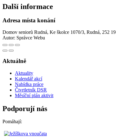
Další informace
Adresa místa konání
Domov seniorů Rudná, Ke školce 1070/3, Rudná, 252 19
Autor:
Správce Webu
Aktuálně
Aktuality
Kalendář akcí
Nabídka práce
Čtvrtletník DSR
Měsíční plán aktivit
Podporují nás
Pomáhají: