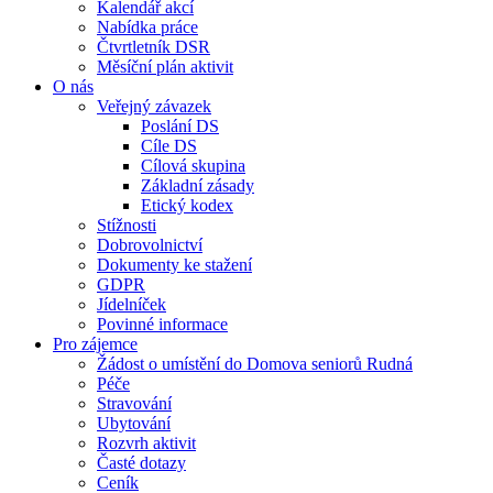
Kalendář akcí
Nabídka práce
Čtvrtletník DSR
Měsíční plán aktivit
O nás
Veřejný závazek
Poslání DS
Cíle DS
Cílová skupina
Základní zásady
Etický kodex
Stížnosti
Dobrovolnictví
Dokumenty ke stažení
GDPR
Jídelníček
Povinné informace
Pro zájemce
Žádost o umístění do Domova seniorů Rudná
Péče
Stravování
Ubytování
Rozvrh aktivit
Časté dotazy
Ceník