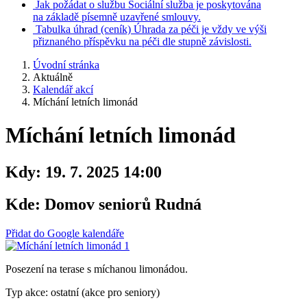
Jak požádat o službu
Sociální služba je poskytována
na základě písemně uzavřené smlouvy.
Tabulka úhrad
(ceník)
Úhrada za péči je vždy ve výši
přiznaného příspěvku na péči dle stupně závislosti.
Úvodní stránka
Aktuálně
Kalendář akcí
Míchání letních limonád
Míchání letních limonád
Kdy:
19. 7. 2025 14:00
Kde:
Domov seniorů Rudná
Přidat do Google kalendáře
Posezení na terase s míchanou limonádou.
Typ akce: ostatní (akce pro seniory)