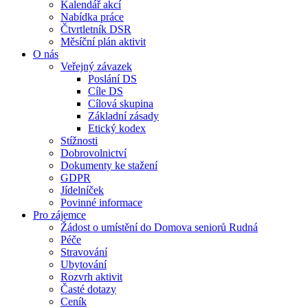
Kalendář akcí
Nabídka práce
Čtvrtletník DSR
Měsíční plán aktivit
O nás
Veřejný závazek
Poslání DS
Cíle DS
Cílová skupina
Základní zásady
Etický kodex
Stížnosti
Dobrovolnictví
Dokumenty ke stažení
GDPR
Jídelníček
Povinné informace
Pro zájemce
Žádost o umístění do Domova seniorů Rudná
Péče
Stravování
Ubytování
Rozvrh aktivit
Časté dotazy
Ceník