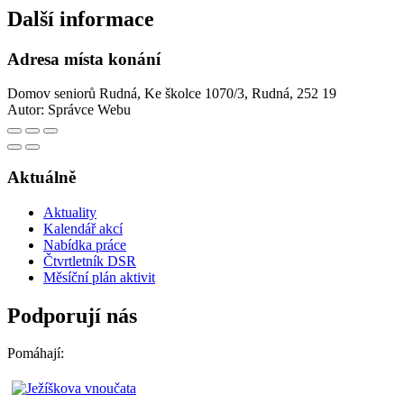
Další informace
Adresa místa konání
Domov seniorů Rudná, Ke školce 1070/3, Rudná, 252 19
Autor:
Správce Webu
Aktuálně
Aktuality
Kalendář akcí
Nabídka práce
Čtvrtletník DSR
Měsíční plán aktivit
Podporují nás
Pomáhají: