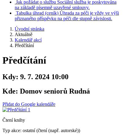
Jak požádat o službu
Sociální služba je poskytována
na základě písemně uzavřené smlouvy.
Tabulka úhrad
(ceník)
Úhrada za péči je vždy ve výši
přiznaného příspěvku na péči dle stupně závislosti.
Úvodní stránka
Aktuálně
Kalendář akcí
Předčítání
Předčítání
Kdy:
9. 7. 2024 10:00
Kde:
Domov seniorů Rudná
Přidat do Google kalendáře
Čtení knihy
Typ akce: ostatní (čtení (např. autorské))