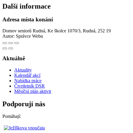
Další informace
Adresa místa konání
Domov seniorů Rudná, Ke školce 1070/3, Rudná, 252 19
Autor:
Správce Webu
Aktuálně
Aktuality
Kalendář akcí
Nabídka práce
Čtvrtletník DSR
Měsíční plán aktivit
Podporují nás
Pomáhají: