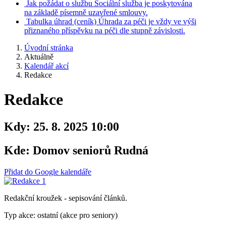
Jak požádat o službu
Sociální služba je poskytována
na základě písemně uzavřené smlouvy.
Tabulka úhrad
(ceník)
Úhrada za péči je vždy ve výši
přiznaného příspěvku na péči dle stupně závislosti.
Úvodní stránka
Aktuálně
Kalendář akcí
Redakce
Redakce
Kdy:
25. 8. 2025 10:00
Kde:
Domov seniorů Rudná
Přidat do Google kalendáře
Redakční kroužek - sepisování článků.
Typ akce: ostatní (akce pro seniory)