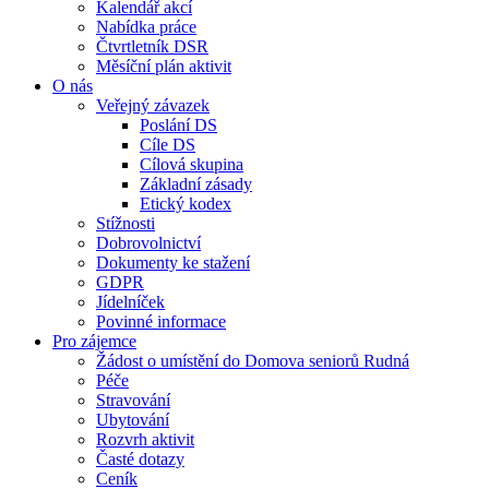
Kalendář akcí
Nabídka práce
Čtvrtletník DSR
Měsíční plán aktivit
O nás
Veřejný závazek
Poslání DS
Cíle DS
Cílová skupina
Základní zásady
Etický kodex
Stížnosti
Dobrovolnictví
Dokumenty ke stažení
GDPR
Jídelníček
Povinné informace
Pro zájemce
Žádost o umístění do Domova seniorů Rudná
Péče
Stravování
Ubytování
Rozvrh aktivit
Časté dotazy
Ceník