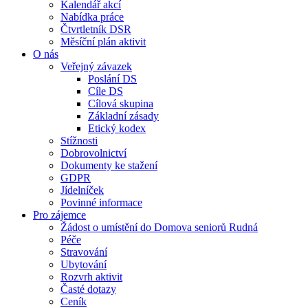
Kalendář akcí
Nabídka práce
Čtvrtletník DSR
Měsíční plán aktivit
O nás
Veřejný závazek
Poslání DS
Cíle DS
Cílová skupina
Základní zásady
Etický kodex
Stížnosti
Dobrovolnictví
Dokumenty ke stažení
GDPR
Jídelníček
Povinné informace
Pro zájemce
Žádost o umístění do Domova seniorů Rudná
Péče
Stravování
Ubytování
Rozvrh aktivit
Časté dotazy
Ceník