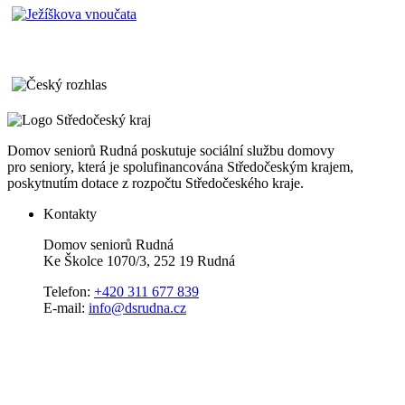
Domov seniorů Rudná poskutuje sociální službu domovy
pro seniory, která je spolufinancována Středočeským krajem,
poskytnutím dotace z rozpočtu Středočeského kraje.
Kontakty
Domov seniorů Rudná
Ke Školce 1070/3, 252 19 Rudná
Telefon:
+420 311 677 839
E-mail:
info@dsrudna.cz