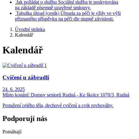
Jak požádat o službu
Sociální služba je poskytována
na základě písemně uzavřené smlouvy.
Tabulka úhrad
(ceník)
Úhrada za péči je vždy ve výši
přiznaného příspěvku na péči dle stupně závislosti.
Úvodní stránka
Kalendář
Kalendář
Cvičení u zábradlí
24. 6. 2025
Místo konání:
Domov seniorů Rudná - Ke školce 1070/3, Rudná
Protažení celého těla, dechové cvičení a cvik rovhováhy.
Podporují nás
Pomáhají: