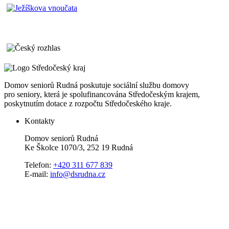
Domov seniorů Rudná poskutuje sociální službu domovy
pro seniory, která je spolufinancována Středočeským krajem,
poskytnutím dotace z rozpočtu Středočeského kraje.
Kontakty
Domov seniorů Rudná
Ke Školce 1070/3, 252 19 Rudná
Telefon:
+420 311 677 839
E-mail:
info@dsrudna.cz