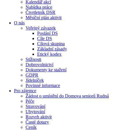
Kalendář akcí
Nabídka práce
Čtvrtletník DSR
Měsíční plán aktivit
O nás
Veřejný závazek
Poslání DS
Cíle DS
Cílová skupina
Základní zásady
Etický kodex
Stížnosti
Dobrovolnictví
Dokumenty ke stažení
GDPR
Jídelníček
Povinné informace
Pro zájemce
Žádost o umístění do Domova seniorů Rudná
Péče
Stravování
Ubytování
Rozvrh aktivit
Časté dotazy
Ceník