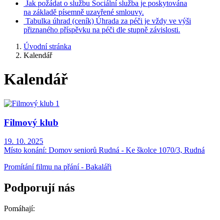
Jak požádat o službu
Sociální služba je poskytována
na základě písemně uzavřené smlouvy.
Tabulka úhrad
(ceník)
Úhrada za péči je vždy ve výši
přiznaného příspěvku na péči dle stupně závislosti.
Úvodní stránka
Kalendář
Kalendář
Filmový klub
19. 10. 2025
Místo konání:
Domov seniorů Rudná - Ke školce 1070/3, Rudná
Promítání filmu na přání - Bakaláři
Podporují nás
Pomáhají: