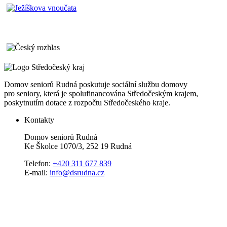
Domov seniorů Rudná poskutuje sociální službu domovy
pro seniory, která je spolufinancována Středočeským krajem,
poskytnutím dotace z rozpočtu Středočeského kraje.
Kontakty
Domov seniorů Rudná
Ke Školce 1070/3, 252 19 Rudná
Telefon:
+420 311 677 839
E-mail:
info@dsrudna.cz