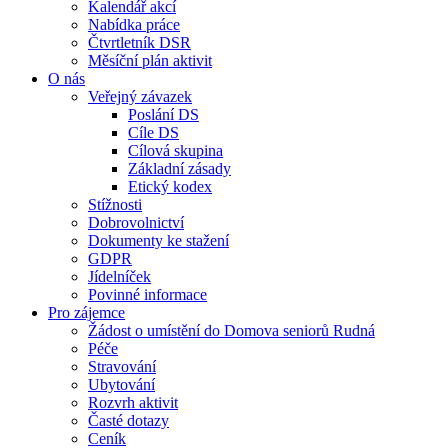
Kalendář akcí
Nabídka práce
Čtvrtletník DSR
Měsíční plán aktivit
O nás
Veřejný závazek
Poslání DS
Cíle DS
Cílová skupina
Základní zásady
Etický kodex
Stížnosti
Dobrovolnictví
Dokumenty ke stažení
GDPR
Jídelníček
Povinné informace
Pro zájemce
Žádost o umístění do Domova seniorů Rudná
Péče
Stravování
Ubytování
Rozvrh aktivit
Časté dotazy
Ceník