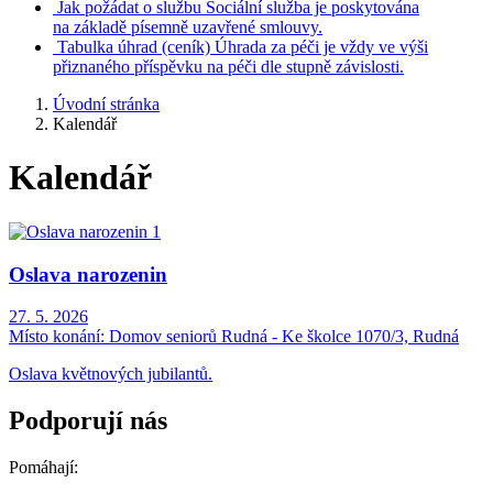
Jak požádat o službu
Sociální služba je poskytována
na základě písemně uzavřené smlouvy.
Tabulka úhrad
(ceník)
Úhrada za péči je vždy ve výši
přiznaného příspěvku na péči dle stupně závislosti.
Úvodní stránka
Kalendář
Kalendář
Oslava narozenin
27. 5. 2026
Místo konání:
Domov seniorů Rudná - Ke školce 1070/3, Rudná
Oslava květnových jubilantů.
Podporují nás
Pomáhají: