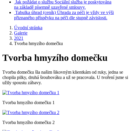
Jak požádat o službu
Sociální služba je poskytována
na základě písemně uzavřené smlouvy.
Tabulka úhrad
(ceník)
Úhrada za péči je vždy ve výši
přiznaného příspěvku na péči dle stupně závislosti.
Úvodní stránka
Galerie
2021
Tvorba hmyzího domečku
Tvorba hmyzího domečku
Tvorba domečku šla našim šikovným klientkám od ruky, jedna se
chopila pilky, druhá šroubováku a už se pracovala. U tvoření jsme si
užily spoustu zábavy.
Tvorba hmyzího domečku 1
Tvorba hmyzího domečku 2