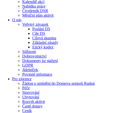
Kalendář akcí
Nabídka práce
Čtvrtletník DSR
Měsíční plán aktivit
O nás
Veřejný závazek
Poslání DS
Cíle DS
Cílová skupina
Základní zásady
Etický kodex
Stížnosti
Dobrovolnictví
Dokumenty ke stažení
GDPR
Jídelníček
Povinné informace
Pro zájemce
Žádost o umístění do Domova seniorů Rudná
Péče
Stravování
Ubytování
Rozvrh aktivit
Časté dotazy
Ceník