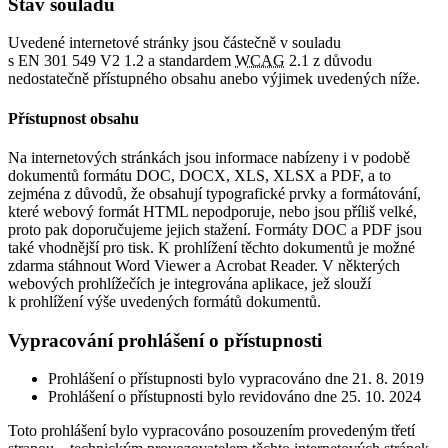
Stav souladu
Uvedené internetové stránky jsou částečně v souladu
s EN 301 549 V2 1.2 a standardem
WCAG
2.1 z důvodu
nedostatečně přístupného obsahu anebo výjimek uvedených níže.
Přístupnost obsahu
Na internetových stránkách jsou informace nabízeny i v podobě
dokumentů formátu DOC, DOCX, XLS, XLSX a PDF, a to
zejména z důvodů, že obsahují typografické prvky a formátování,
které webový formát HTML nepodporuje, nebo jsou příliš velké,
proto pak doporučujeme jejich stažení. Formáty DOC a PDF jsou
také vhodnější pro tisk. K prohlížení těchto dokumentů je možné
zdarma stáhnout Word Viewer a Acrobat Reader. V některých
webových prohlížečích je integrována aplikace, jež slouží
k prohlížení výše uvedených formátů dokumentů.
Vypracování prohlášení o přístupnosti
Prohlášení o přístupnosti bylo vypracováno dne 21. 8. 2019
Prohlášení o přístupnosti bylo revidováno dne 25. 10. 2024
Toto prohlášení bylo vypracováno posouzením provedeným třetí