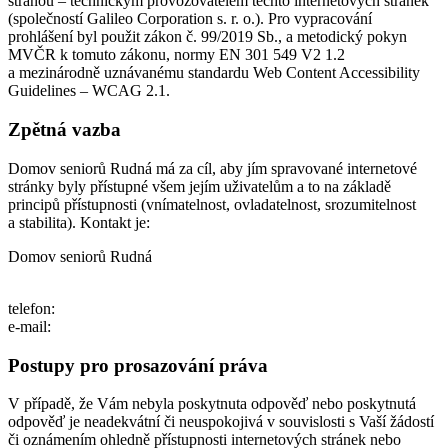
stranou – technickým provozovatelem těchto internetových stránek
(společností Galileo Corporation s. r. o.). Pro vypracování
prohlášení byl použit zákon č. 99/2019 Sb., a metodický pokyn
MVČR k tomuto zákonu, normy EN 301 549 V2 1.2
a mezinárodně uznávanému standardu Web Content Accessibility
Guidelines – WCAG 2.1.
Zpětná vazba
Domov seniorů Rudná má za cíl, aby jím spravované internetové
stránky byly přístupné všem jejím uživatelům a to na základě
principů přístupnosti (vnímatelnost, ovladatelnost, srozumitelnost
a stabilita). Kontakt je:
Domov seniorů Rudná
telefon:
e-mail:
Postupy pro prosazování práva
V případě, že Vám nebyla poskytnuta odpověď nebo poskytnutá
odpověď je neadekvátní či neuspokojivá v souvislosti s Vaší žádostí
či oznámením ohledně přístupnosti internetových stránek nebo