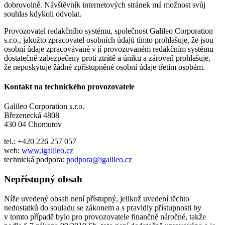
dobrovolně. Návštěvník internetových stránek má možnost svůj
souhlas kdykoli odvolat.
Provozovatel redakčního systému, společnost Galileo Corporation
s.r.o., jakožto zpracovatel osobních údajů tímto prohlašuje, že jsou
osobní údaje zpracovávané v jí provozovaném redakčním systému
dostatečně zabezpečeny proti ztrátě a úniku a zároveň prohlašuje,
že neposkytuje žádné zpřístupněné osobní údaje třetím osobám.
Kontakt na technického provozovatele
Galileo Corporation s.r.o.
Březenecká 4808
430 04 Chomutov
tel.: +420 226 257 057
web:
www.igalileo.cz
technická podpora:
podpora@igalileo.cz
Nepřístupný obsah
Níže uvedený obsah není přístupný, jelikož uvedení těchto
nedostatků do souladu se zákonem a s pravidly přístupnosti by
v tomto případě bylo pro provozovatele finančně náročné, takže