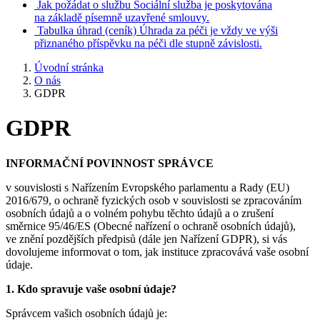
Jak požádat o službu
Sociální služba je poskytována
na základě písemně uzavřené smlouvy.
Tabulka úhrad
(ceník)
Úhrada za péči je vždy ve výši
přiznaného příspěvku na péči dle stupně závislosti.
Úvodní stránka
O nás
GDPR
GDPR
INFORMAČNÍ POVINNOST SPRÁVCE
v souvislosti s Nařízením Evropského parlamentu a Rady (EU)
2016/679, o ochraně fyzických osob v souvislosti se zpracováním
osobních údajů a o volném pohybu těchto údajů a o zrušení
směrnice 95/46/ES (Obecné nařízení o ochraně osobních údajů),
ve znění pozdějších předpisů (dále jen Nařízení GDPR), si vás
dovolujeme informovat o tom, jak instituce zpracovává vaše osobní
údaje.
1. Kdo spravuje vaše osobní údaje?
Správcem vašich osobních údajů je: