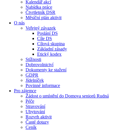
Kalendář akcí
Nabídka práce
Čtvrtletník DSR
Měsíční plán aktivit
O nás
Veřejný závazek
Poslání DS
Cíle DS
Cílová skupina
Základní zásady
Etický kodex
Stížnosti
Dobrovolnictví
Dokumenty ke stažení
GDPR
Jídelníček
Povinné informace
Pro zájemce
Žádost o umístění do Domova seniorů Rudná
Péče
Stravování
Ubytování
Rozvrh aktivit
Časté dotazy
Ceník