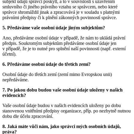
subjekt údajů správci poskytl, a to v souvislosti s uzavřením
smluvního či jiného právního vztahu se správcem, nebo které
správce shromáždil jinak a zpracovává je v souladu s platnými
právními předpisy či k plnění zákonných povinností správce.
5. Předáváme vaše osobní údaje jiným subjektům?
Ano, předáváme osobní údaje v případě, že nám to ukládá právní
předpis. Soukromým subjektům předáváme osobní údaje jen
v případě, že je to nutné pro splnění naší povinnosti (např. externí
účetní).
6. Předáváme osobní údaje do třetích zemí?
Osobní údaje do třetích zemí (zemí mimo Evropskou unii)
nepředáváme.
7. Po jakou dobu budou vaše osobní údaje uloženy v našich
evidencích?
Vaše osobní údaje budou v našich evidencích uloženy po dobu
stanovenou vnitřními předpisy organizace, příp. po nezbytně nutnou
dobu dle účelu zpracování.
8. Jaká máte vůči nám, jako správci mých osobních údajů,
práva?