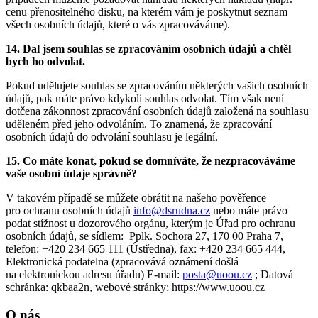
cenu přenositelného disku, na kterém vám je poskytnut seznam
všech osobních údajů, které o vás zpracováváme).
14. Dal jsem souhlas se zpracováním osobních údajů a chtěl
bych ho odvolat.
Pokud udělujete souhlas se zpracováním některých vašich osobních
údajů, pak máte právo kdykoli souhlas odvolat. Tím však není
dotčena zákonnost zpracování osobních údajů založená na souhlasu
uděleném před jeho odvoláním. To znamená, že zpracování
osobních údajů do odvolání souhlasu je legální.
15. Co máte konat, pokud se domníváte, že nezpracováváme
vaše osobní údaje správně?
V takovém případě se můžete obrátit na našeho pověřence
pro ochranu osobních údajů
info@dsrudna.cz
nebo máte právo
podat stížnost u dozorového orgánu, kterým je Úřad pro ochranu
osobních údajů, se sídlem: Pplk. Sochora 27, 170 00 Praha 7,
telefon: +420 234 665 111 (Ústředna), fax: +420 234 665 444,
Elektronická podatelna (zpracovává oznámení došlá
na elektronickou adresu úřadu) E-mail:
posta@uoou.cz
; Datová
schránka: qkbaa2n, webové stránky: https://www.uoou.cz
O nás