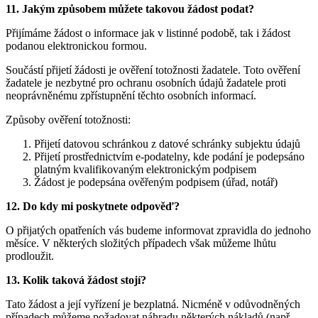
11. Jakým způsobem můžete takovou žádost podat?
Přijímáme žádost o informace jak v listinné podobě, tak i žádost
podanou elektronickou formou.
Součástí přijetí žádosti je ověření totožnosti žadatele. Toto ověření
žadatele je nezbytné pro ochranu osobních údajů žadatele proti
neoprávněnému zpřístupnění těchto osobních informací.
Způsoby ověření totožnosti:
Přijetí datovou schránkou z datové schránky subjektu údajů
Přijetí prostřednictvím e-podatelny, kde podání je podepsáno
platným kvalifikovaným elektronickým podpisem
Žádost je podepsána ověřeným podpisem (úřad, notář)
12. Do kdy mi poskytnete odpověď?
O přijatých opatřeních vás budeme informovat zpravidla do jednoho
měsíce. V některých složitých případech však můžeme lhůtu
prodloužit.
13. Kolik taková žádost stojí?
Tato žádost a její vyřízení je bezplatná. Nicméně v odůvodněných
případech můžeme požadovat náhradu některých nákladů (např.