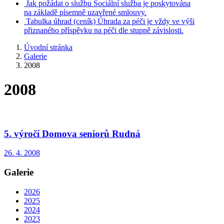
Jak požádat o službu
Sociální služba je poskytována
na základě písemně uzavřené smlouvy.
Tabulka úhrad
(ceník)
Úhrada za péči je vždy ve výši
přiznaného příspěvku na péči dle stupně závislosti.
Úvodní stránka
Galerie
2008
2008
5. výročí Domova seniorů Rudná
26. 4. 2008
Galerie
2026
2025
2024
2023