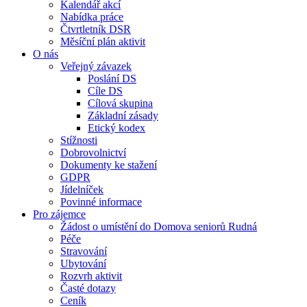
Kalendář akcí
Nabídka práce
Čtvrtletník DSR
Měsíční plán aktivit
O nás
Veřejný závazek
Poslání DS
Cíle DS
Cílová skupina
Základní zásady
Etický kodex
Stížnosti
Dobrovolnictví
Dokumenty ke stažení
GDPR
Jídelníček
Povinné informace
Pro zájemce
Žádost o umístění do Domova seniorů Rudná
Péče
Stravování
Ubytování
Rozvrh aktivit
Časté dotazy
Ceník