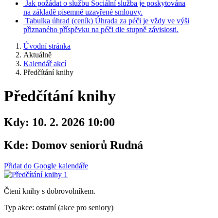
Jak požádat o službu
Sociální služba je poskytována
na základě písemně uzavřené smlouvy.
Tabulka úhrad
(ceník)
Úhrada za péči je vždy ve výši
přiznaného příspěvku na péči dle stupně závislosti.
Úvodní stránka
Aktuálně
Kalendář akcí
Předčítání knihy
Předčítání knihy
Kdy:
10. 2. 2026 10:00
Kde:
Domov seniorů Rudná
Přidat do Google kalendáře
Čtení knihy s dobrovolníkem.
Typ akce: ostatní (akce pro seniory)