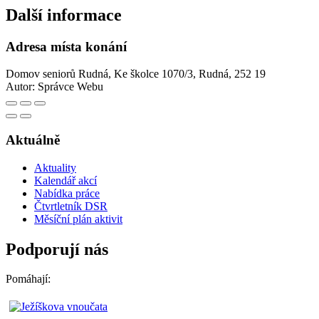
Další informace
Adresa místa konání
Domov seniorů Rudná, Ke školce 1070/3, Rudná, 252 19
Autor:
Správce Webu
Aktuálně
Aktuality
Kalendář akcí
Nabídka práce
Čtvrtletník DSR
Měsíční plán aktivit
Podporují nás
Pomáhají: