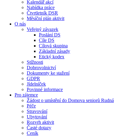
Kalendář akcí
Nabídka práce
Čtvrtletník DSR
Měsíční plán aktivit
O nás
Veřejný závazek
Poslání DS
Cíle DS
Cílová skupina
Základní zásady
Etický kodex
Stížnosti
Dobrovolnictví
Dokumenty ke stažení
GDPR
Jídelníček
Povinné informace
Pro zájemce
Žádost o umístění do Domova seniorů Rudná
Péče
Stravování
Ubytování
Rozvrh aktivit
Časté dotazy
Ceník