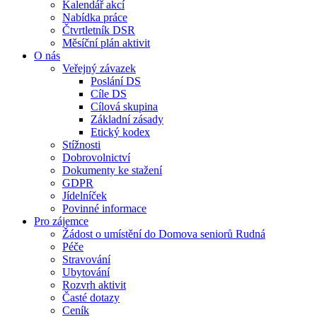
Kalendář akcí
Nabídka práce
Čtvrtletník DSR
Měsíční plán aktivit
O nás
Veřejný závazek
Poslání DS
Cíle DS
Cílová skupina
Základní zásady
Etický kodex
Stížnosti
Dobrovolnictví
Dokumenty ke stažení
GDPR
Jídelníček
Povinné informace
Pro zájemce
Žádost o umístění do Domova seniorů Rudná
Péče
Stravování
Ubytování
Rozvrh aktivit
Časté dotazy
Ceník