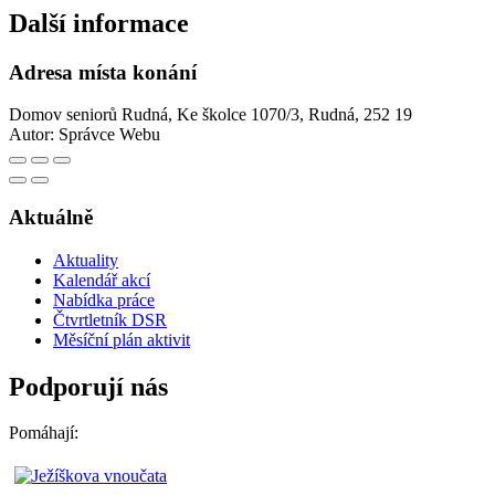
Další informace
Adresa místa konání
Domov seniorů Rudná, Ke školce 1070/3, Rudná, 252 19
Autor:
Správce Webu
Aktuálně
Aktuality
Kalendář akcí
Nabídka práce
Čtvrtletník DSR
Měsíční plán aktivit
Podporují nás
Pomáhají: