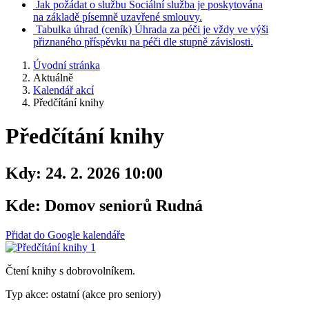
Jak požádat o službu
Sociální služba je poskytována
na základě písemně uzavřené smlouvy.
Tabulka úhrad
(ceník)
Úhrada za péči je vždy ve výši
přiznaného příspěvku na péči dle stupně závislosti.
Úvodní stránka
Aktuálně
Kalendář akcí
Předčítání knihy
Předčítání knihy
Kdy:
24. 2. 2026 10:00
Kde:
Domov seniorů Rudná
Přidat do Google kalendáře
Čtení knihy s dobrovolníkem.
Typ akce: ostatní (akce pro seniory)