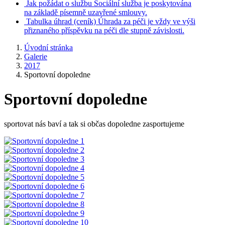
Jak požádat o službu
Sociální služba je poskytována
na základě písemně uzavřené smlouvy.
Tabulka úhrad
(ceník)
Úhrada za péči je vždy ve výši
přiznaného příspěvku na péči dle stupně závislosti.
Úvodní stránka
Galerie
2017
Sportovní dopoledne
Sportovní dopoledne
sportovat nás baví a tak si občas dopoledne zasportujeme