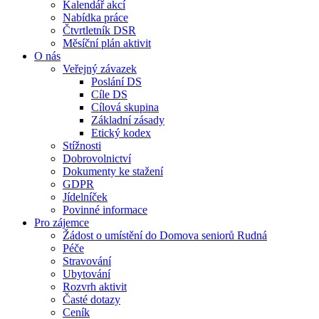
Kalendář akcí
Nabídka práce
Čtvrtletník DSR
Měsíční plán aktivit
O nás
Veřejný závazek
Poslání DS
Cíle DS
Cílová skupina
Základní zásady
Etický kodex
Stížnosti
Dobrovolnictví
Dokumenty ke stažení
GDPR
Jídelníček
Povinné informace
Pro zájemce
Žádost o umístění do Domova seniorů Rudná
Péče
Stravování
Ubytování
Rozvrh aktivit
Časté dotazy
Ceník