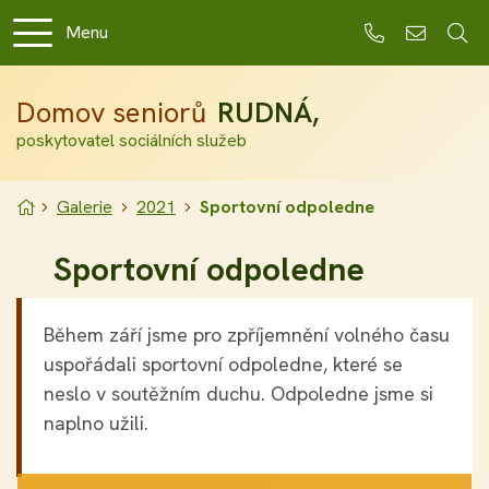
Rovnou na obsah
Rovnou na menu
Menu
+420 311 677
info@dsr
Domov seniorů
RUDNÁ,
poskytovatel sociálních služeb
Úvodní stránka
Galerie
2021
Sportovní odpoledne
Sportovní odpoledne
Během září jsme pro zpříjemnění volného času
uspořádali sportovní odpoledne, které se
neslo v soutěžním duchu. Odpoledne jsme si
naplno užili.