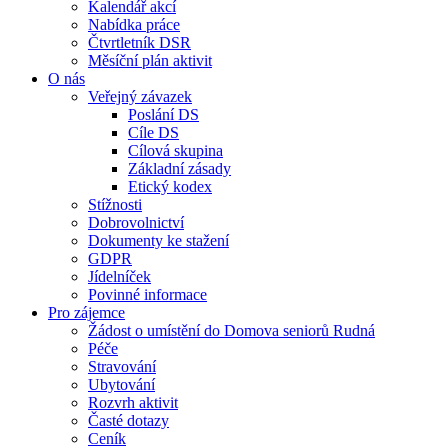
Kalendář akcí
Nabídka práce
Čtvrtletník DSR
Měsíční plán aktivit
O nás
Veřejný závazek
Poslání DS
Cíle DS
Cílová skupina
Základní zásady
Etický kodex
Stížnosti
Dobrovolnictví
Dokumenty ke stažení
GDPR
Jídelníček
Povinné informace
Pro zájemce
Žádost o umístění do Domova seniorů Rudná
Péče
Stravování
Ubytování
Rozvrh aktivit
Časté dotazy
Ceník