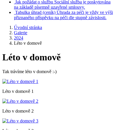
Jak požádat o službu
Sociální služba je poskytována
na základě písemně uzavřené smlouvy.
Tabulka úhrad
(ceník)
Úhrada za péči je vždy ve výši
přiznaného příspěvku na péči dle stupně závislosti.
Úvodní stránka
Galerie
2024
Léto v domově
Léto v domově
Tak trávíme léto v domově :-)
Léto v domově 1
Léto v domově 2