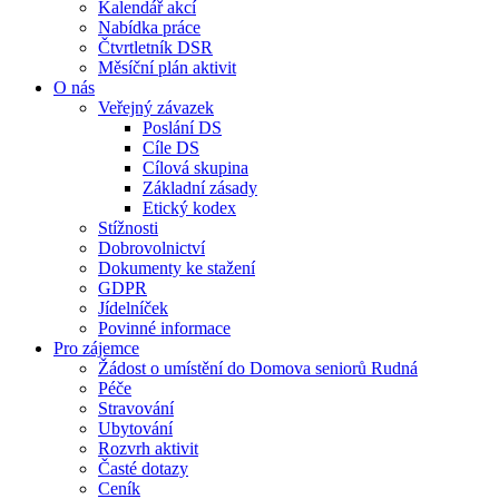
Kalendář akcí
Nabídka práce
Čtvrtletník DSR
Měsíční plán aktivit
O nás
Veřejný závazek
Poslání DS
Cíle DS
Cílová skupina
Základní zásady
Etický kodex
Stížnosti
Dobrovolnictví
Dokumenty ke stažení
GDPR
Jídelníček
Povinné informace
Pro zájemce
Žádost o umístění do Domova seniorů Rudná
Péče
Stravování
Ubytování
Rozvrh aktivit
Časté dotazy
Ceník