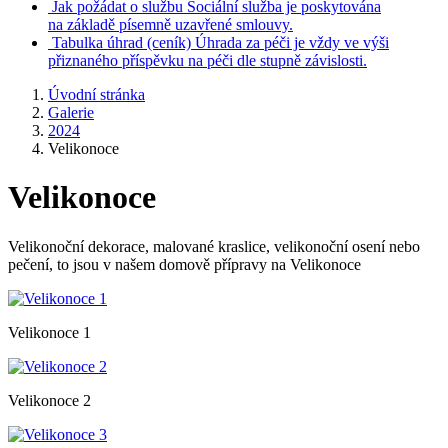
Jak požádat o službu
Sociální služba je poskytována
na základě písemně uzavřené smlouvy.
Tabulka úhrad
(ceník)
Úhrada za péči je vždy ve výši
přiznaného příspěvku na péči dle stupně závislosti.
Úvodní stránka
Galerie
2024
Velikonoce
Velikonoce
Velikonoční dekorace, malované kraslice, velikonoční osení nebo
pečení, to jsou v našem domově přípravy na Velikonoce
Velikonoce 1
Velikonoce 2