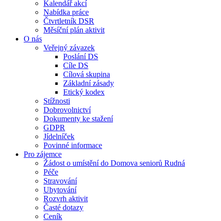
Kalendář akcí
Nabídka práce
Čtvrtletník DSR
Měsíční plán aktivit
O nás
Veřejný závazek
Poslání DS
Cíle DS
Cílová skupina
Základní zásady
Etický kodex
Stížnosti
Dobrovolnictví
Dokumenty ke stažení
GDPR
Jídelníček
Povinné informace
Pro zájemce
Žádost o umístění do Domova seniorů Rudná
Péče
Stravování
Ubytování
Rozvrh aktivit
Časté dotazy
Ceník