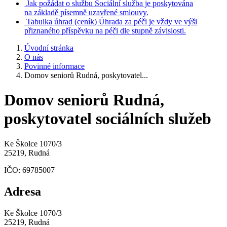
Jak požádat o službu
Sociální služba je poskytována
na základě písemně uzavřené smlouvy.
Tabulka úhrad
(ceník)
Úhrada za péči je vždy ve výši
přiznaného příspěvku na péči dle stupně závislosti.
Úvodní stránka
O nás
Povinné informace
Domov seniorů Rudná, poskytovatel...
Domov seniorů Rudná,
poskytovatel sociálních služeb
Ke Školce 1070/3
25219, Rudná
IČO:
69785007
Adresa
Ke Školce 1070/3
25219, Rudná