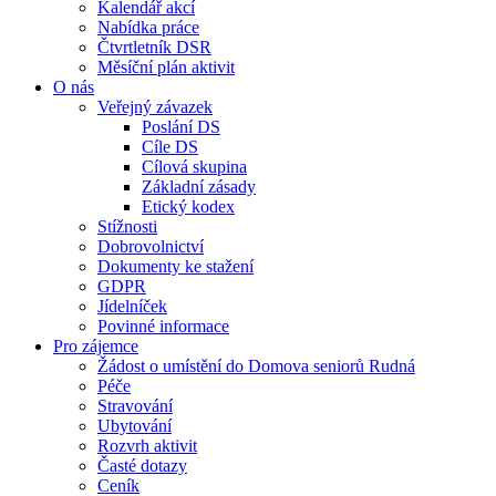
Kalendář akcí
Nabídka práce
Čtvrtletník DSR
Měsíční plán aktivit
O nás
Veřejný závazek
Poslání DS
Cíle DS
Cílová skupina
Základní zásady
Etický kodex
Stížnosti
Dobrovolnictví
Dokumenty ke stažení
GDPR
Jídelníček
Povinné informace
Pro zájemce
Žádost o umístění do Domova seniorů Rudná
Péče
Stravování
Ubytování
Rozvrh aktivit
Časté dotazy
Ceník