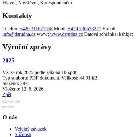
Hlavní, Návštěvní, Korespondenční
Kontakty
Telefon:
+420 311677558
Mobil:
+420 736533227
E-mail:
info@dsrudna.cz
www:
www.dsrudna.cz
Datová schránka:
kshkjat
Výroční zprávy
2025
VZ za rok 2025 podle zákona 106.pdf
Typ souboru: PDF dokument, Velikost: 44,91 kB
Staženo: 38×
Vloženo:
12. 6. 2026
Zpět
O nás
Veřejný závazek
Stížnosti