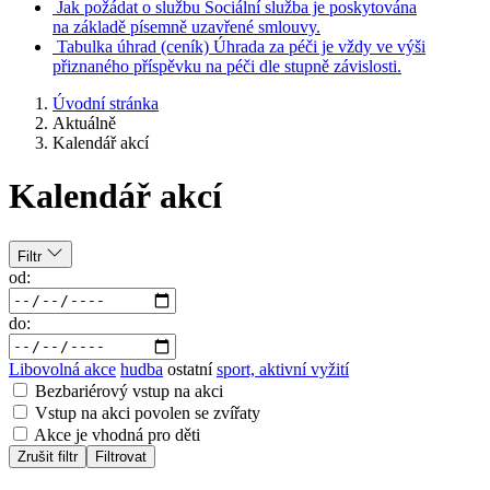
Jak požádat o službu
Sociální služba je poskytována
na základě písemně uzavřené smlouvy.
Tabulka úhrad
(ceník)
Úhrada za péči je vždy ve výši
přiznaného příspěvku na péči dle stupně závislosti.
Úvodní stránka
Aktuálně
Kalendář akcí
Kalendář akcí
Filtr
od:
do:
Libovolná akce
hudba
ostatní
sport, aktivní vyžití
Bezbariérový vstup na akci
Vstup na akci povolen se zvířaty
Akce je vhodná pro děti
Zrušit filtr
Filtrovat