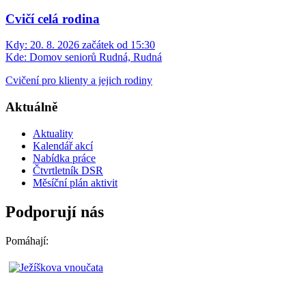
Cvičí celá rodina
Kdy:
20. 8. 2026 začátek od 15:30
Kde:
Domov seniorů Rudná, Rudná
Cvičení pro klienty a jejich rodiny
Aktuálně
Aktuality
Kalendář akcí
Nabídka práce
Čtvrtletník DSR
Měsíční plán aktivit
Podporují nás
Pomáhají: