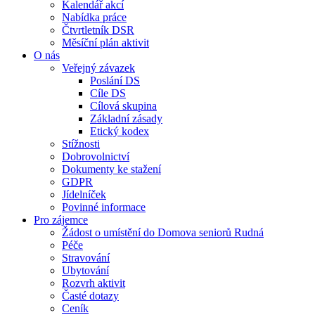
Kalendář akcí
Nabídka práce
Čtvrtletník DSR
Měsíční plán aktivit
O nás
Veřejný závazek
Poslání DS
Cíle DS
Cílová skupina
Základní zásady
Etický kodex
Stížnosti
Dobrovolnictví
Dokumenty ke stažení
GDPR
Jídelníček
Povinné informace
Pro zájemce
Žádost o umístění do Domova seniorů Rudná
Péče
Stravování
Ubytování
Rozvrh aktivit
Časté dotazy
Ceník