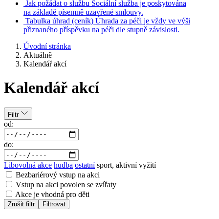
Jak požádat o službu
Sociální služba je poskytována
na základě písemně uzavřené smlouvy.
Tabulka úhrad
(ceník)
Úhrada za péči je vždy ve výši
přiznaného příspěvku na péči dle stupně závislosti.
Úvodní stránka
Aktuálně
Kalendář akcí
Kalendář akcí
Filtr
od:
do:
Libovolná akce
hudba
ostatní
sport, aktivní vyžití
Bezbariérový vstup na akci
Vstup na akci povolen se zvířaty
Akce je vhodná pro děti
Zrušit filtr
Filtrovat